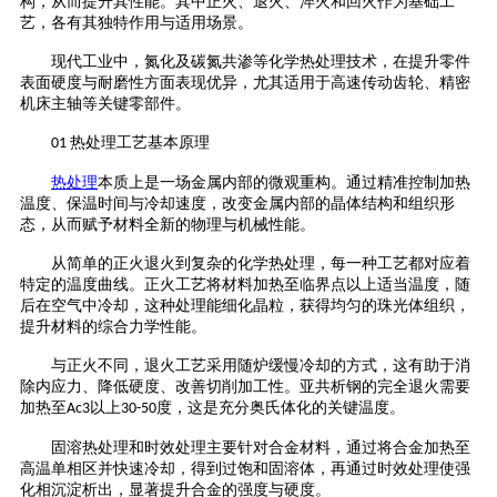
构，从而提升其性能。其中正火、退火、淬火和回火作为基础工
艺，各有其独特作用与适用场景。
现代工业中，氮化及碳氮共渗等化学热处理技术，在提升零件
表面硬度与耐磨性方面表现优异，尤其适用于高速传动齿轮、精密
机床主轴等关键零部件。
热处理工艺基本原理
01
热处理
本质上是一场金属内部的微观重构。通过精准控制加热
温度、保温时间与冷却速度，改变金属内部的晶体结构和组织形
态，从而赋予材料全新的物理与机械性能。
从简单的正火退火到复杂的化学热处理，每一种工艺都对应着
特定的温度曲线。正火工艺将材料加热至临界点以上适当温度，随
后在空气中冷却，这种处理能细化晶粒，获得均匀的珠光体组织，
提升材料的综合力学性能。
与正火不同，退火工艺采用随炉缓慢冷却的方式，这有助于消
除内应力、降低硬度、改善切削加工性。亚共析钢的完全退火需要
加热至
以上
度，这是充分奥氏体化的关键温度。
Ac3
30-50
固溶热处理和时效处理主要针对合金材料，通过将合金加热至
高温单相区并快速冷却，得到过饱和固溶体，再通过时效处理使强
化相沉淀析出，显著提升合金的强度与硬度。