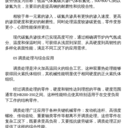
疲劳强度为目标；低温气体氮碳共渗
气体软氮化，
℃
则以
(
500-600
)
渗氮为主，主要目的是提高钢的耐磨性和抗咬合性。
相较于单一元素的渗入，碳氮共渗具有更快的渗入速度、更高
的渗层硬度和更好的耐磨性。同时处理温度较渗碳更低，零件变形
更小，心部性能保持更佳。
现代碳氮共渗技术已实现高度可控，通过精确调节炉内气氛成
分、温度和保温时间，可获得从浅层到深层、从高硬度到高韧性的
多样化表面性能，满足不同工况下的应用需求。
调质处理与综合应用
05
调质处理是淬火加高温回火的组合工艺。这种双重热处理能够
获得回火索氏体组织，其机械性能明显优于相同硬度的正火索氏体
组织。
经过调质处理的零件，硬度和韧性达到理想的平衡，硬度范围
通常在
之间。这种性能特点使其特别适用于在交变负荷
HB200-350
下工作的结构零件。
调质处理广泛应用于各种关键机械零件：发动机连杆、高强度
螺栓、传动齿轮、重要轴类零件等都离不开调质处理。这些零件在
复杂工况下，既要承受高负荷，又要抵抗疲劳破坏，调质处理正好
提供了这样的综合性能。