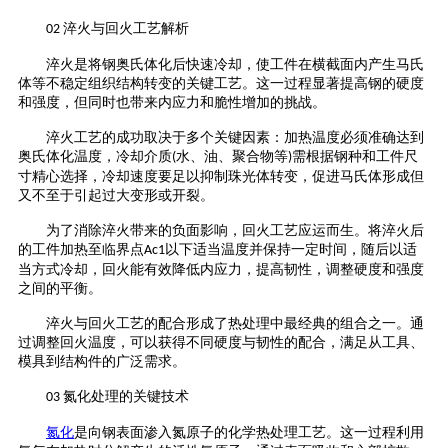
淬火与回火工艺解析
02
淬火是将钢奥氏体化后快速冷却，使工件在横截面内产生马氏
体等不稳定组织结构转变的关键工艺。这一过程显著提高钢的硬度
和强度，但同时也带来内应力和脆性增加的挑战。
淬火工艺的成功取决于多个关键因素：加热温度必须准确达到
奥氏体化温度，冷却介质
水、油、聚合物等
需根据钢种和工件尺
(
)
寸精心选择，冷却速度要足以抑制珠光体转变，促进马氏体形成但
又不至于引起过大变形或开裂。
为了消除淬火带来的负面影响，回火工艺应运而生。将淬火后
的工件加热至临界点
以下适当温度并保持一定时间，随后以适
Ac1
当方式冷却，回火能有效降低内应力，提高韧性，调整硬度和强度
之间的平衡。
淬火与回火工艺的配合形成了热处理中最经典的组合之一。通
过调整回火温度，可以获得不同硬度与韧性的配合，满足从工具、
模具到结构件的广泛需求。
氮化处理的关键技术
03
氮化
是向钢表面渗入氮原子的化学热处理工艺。这一过程利用