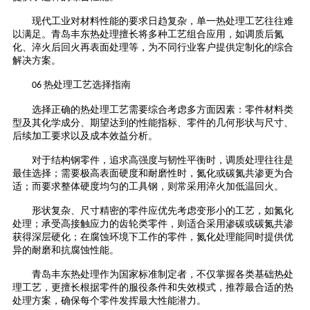
现代工业对材料性能的要求日趋复杂，单一热处理工艺往往难
以满足。青岛丰东热处理擅长将多种工艺组合应用，如调质后氮
化、淬火后回火再表面处理等，为不同行业客户提供定制化的综合
解决方案。
热处理工艺选择指南
06
选择正确的热处理工艺需要综合考虑多方面因素：零件材料类
型及其化学成分、期望达到的性能指标、零件的几何形状与尺寸、
后续加工要求以及成本效益分析。
对于结构钢零件，追求高强度与韧性平衡时，调质处理往往是
最佳选择；需要极高表面硬度和耐磨性时，氮化或碳氮共渗更为合
适；而要求整体硬度均匀的工具钢，则常采用淬火加低温回火。
形状复杂、尺寸精密的零件应优先考虑变形小的工艺，如氮化
处理；承受高接触应力的齿轮类零件，则适合采用渗碳或碳氮共渗
获得深层硬化；在腐蚀环境下工作的零件，氮化处理能同时提供优
异的耐磨和抗腐蚀性能。
青岛丰东热处理作为国家标准制定者，不仅掌握各类基础热处
理工艺，更擅长根据零件的服役条件和失效模式，推荐最合适的热
处理方案，确保每个零件发挥最大性能潜力。