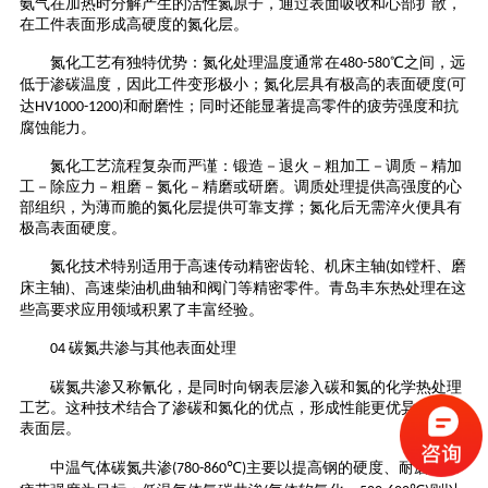
氨气在加热时分解产生的活性氮原子，通过表面吸收和心部扩散，
在工件表面形成高硬度的氮化层。
氮化工艺有独特优势：氮化处理温度通常在
℃之间，远
480-580
低于渗碳温度，因此工件变形极小；氮化层具有极高的表面硬度
可
(
达
和耐磨性；同时还能显著提高零件的疲劳强度和抗
HV1000-1200)
腐蚀能力。
氮化工艺流程复杂而严谨：锻造－退火－粗加工－调质－精加
工－除应力－粗磨－氮化－精磨或研磨。调质处理提供高强度的心
部组织，为薄而脆的氮化层提供可靠支撑；氮化后无需淬火便具有
极高表面硬度。
氮化技术特别适用于高速传动精密齿轮、机床主轴
如镗杆、磨
(
床主轴
、高速柴油机曲轴和阀门等精密零件。青岛丰东热处理在这
)
些高要求应用领域积累了丰富经验。
碳氮共渗与其他表面处理
04
碳氮共渗又称氰化，是同时向钢表层渗入碳和氮的化学热处理
工艺。这种技术结合了渗碳和氮化的优点，形成性能更优异的复合
表面层。
中温气体碳氮共渗
℃
主要以提高钢的硬度、耐磨性和
(780-860
)